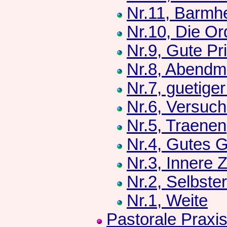
Nr.11, Barmhe
Nr.10, Die Or
Nr.9, Gute Pr
Nr.8, Abendm
Nr.7, guetige
Nr.6, Versuc
Nr.5, Traenen
Nr.4, Gutes 
Nr.3, Innere Z
Nr.2, Selbste
Nr.1, Weite
Pastorale Praxi