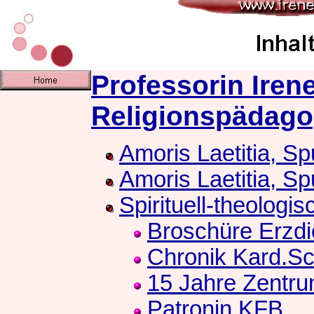
Professorin Iren
Religionspädago
Amoris Laetitia, Sp
Amoris Laetitia, Sp
Spirituell-theologi
Broschüre Erzd
Chronik Kard.S
15 Jahre Zentr
Patronin KFB